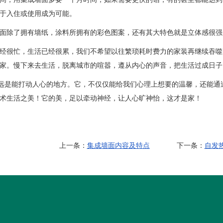
于入住或使用成为可能。
面除了拥有墙纸，涂料所拥有的彩色图案，还有其大特色就是立体感很强
很忙，生活已经很累，我们不希望以往繁琐耗时费力的家装再继续吞噬
家。慢下来去生活，脱离城市的喧嚣，遵从内心的声音，把生活过成日子
是能打动人心的地方。它，不仅仅能给我们心理上想要的温馨，还能通
术生活之美！它的美，足以牵动神经，让人心旷神怡，这才是家！
上一条：
集成墙面内容及特点
下一条：
自发