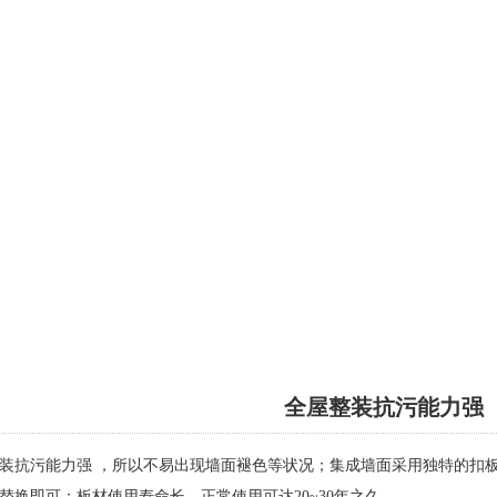
全屋整装抗污能力强
抗污能力强 ，所以不易出现墙面褪色等状况；集成墙面采用独特的扣板
替换即可；板材使用寿命长，正常使用可达20~30年之久。